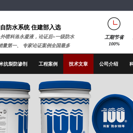
自防水系统 住建部入选
+外喷科洛永凝液，论证后=一级防水
工期节省
100%
销量第一、 专家论证案例全国最多
米抗裂防渗剂
工程案例
技术文章
公司介绍