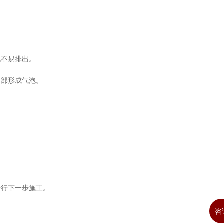
泡不易排出。
内部形成气泡。
进行下一步施工。
咨