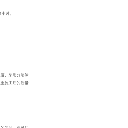
4小时。
湿度、采用分层涂
注重施工后的质量
视的问题。通过深