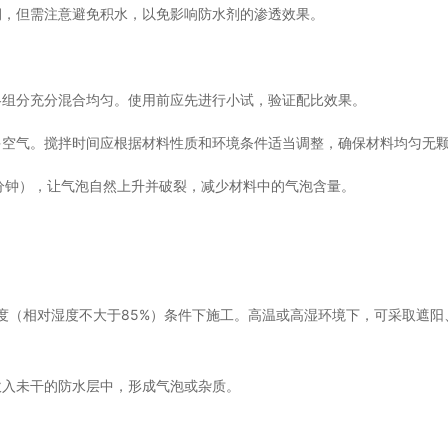
润，但需注意避免积水，以免影响防水剂的渗透效果。
各组分充分混合均匀。使用前应先进行小试，验证配比效果。
多空气。搅拌时间应根据材料性质和环境条件适当调整，确保材料均匀无
0分钟），让气泡自然上升并破裂，减少材料中的气泡含量。
湿度（相对湿度不大于85%）条件下施工。高温或高湿环境下，可采取遮阳
吹入未干的防水层中，形成气泡或杂质。