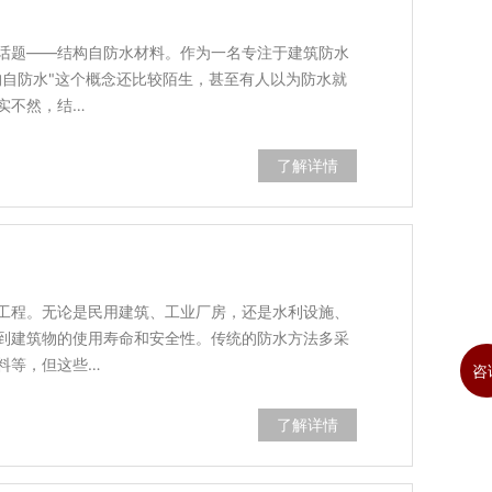
话题——结构自防水材料。作为一名专注于建筑防水
构自防水"这个概念还比较陌生，甚至有人以为防水就
实不然，结…
了解详情
工程。无论是民用建筑、工业厂房，还是水利设施、
到建筑物的使用寿命和安全性。传统的防水方法多采
料等，但这些…
咨
了解详情