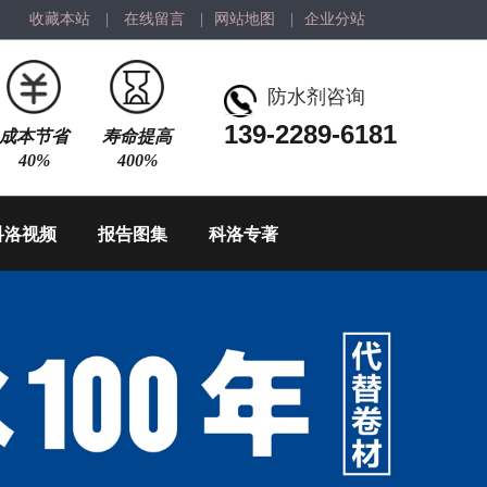
收藏本站
|
在线留言
|
网站地图
|
企业分站
防水剂咨询
139-2289-6181
成本节省
寿命提高
40%
400%
科洛视频
报告图集
科洛专著