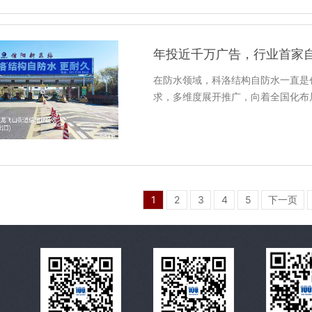
年投近千万广告，行业首家
在防水领域，科洛结构自防水一直是
求，多维度展开推广，向着全国化布
1
2
3
4
5
下一页