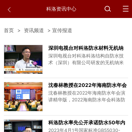
科洛资讯中心
首页
>
资讯频道
> 宣传报道
深圳电视台对科洛防水材料无机纳
米抗裂防渗剂的报道
深圳电视台对科洛科洛结构自防水技
术（深圳）有限公司研发的无机纳米
抗裂防渗剂采用化学抑制方法，不仅
可以将混凝土水泥中的铝酸三钙反应
速度降下来，还能将混凝土内外的温
沈春林教授在2022年海南防水年会
差保持在20摄氏度以内，从而很好的
演讲精华版
沈春林教授在2022年海南防水年会演
解决温度裂缝和干缩裂缝问题，还可
讲精华版，2022海南防水年会科洛防
增加混凝土的强度。
水受关注
科洛防水率先公开承诺防水50年内
免费维修
2023年4月1号国家标准GB55030-