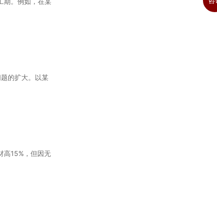
咨
工期。例如，在某
问题的扩大。以某
材高15%，但因无