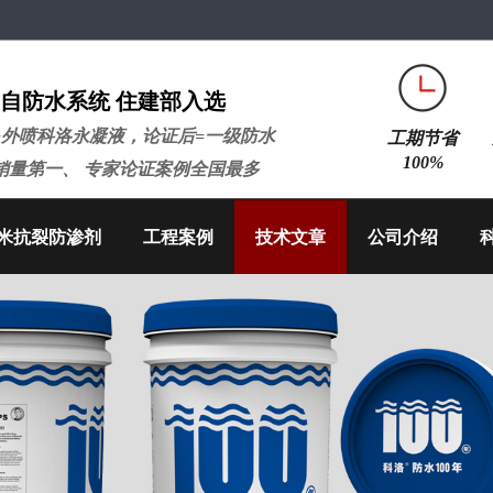
自防水系统 住建部入选
+外喷科洛永凝液，论证后=一级防水
工期节省
100%
销量第一、 专家论证案例全国最多
米抗裂防渗剂
工程案例
技术文章
公司介绍