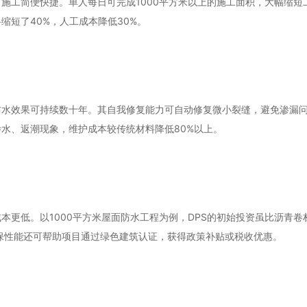
，施工简便快捷。单人每日可完成1000平方米以上的施工面积，大幅缩短
缩短了40%，人工成本降低30%。
防水效果可持续数十年。其自我修复能力可自动修复微小裂缝，避免渗漏
渗水、返潮现象，维护成本较传统材料降低80%以上。
本更低。以1000平方米屋面防水工程为例，DPS的初始投资虽比沥青卷
环保性能还可帮助项目通过绿色建筑认证，获得政策补贴或税收优惠。