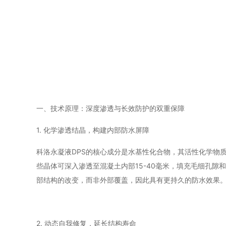
一、技术原理：深度渗透与长效防护的双重保障
1. 化学渗透结晶，构建内部防水屏障
科洛永凝液DPS的核心成分是水基性化合物，其活性化学物
些晶体可深入渗透至混凝土内部15-40毫米，填充毛细孔隙
部结构的改变，而非外部覆盖，因此具有更持久的防水效果
2. 动态自我修复，延长结构寿命