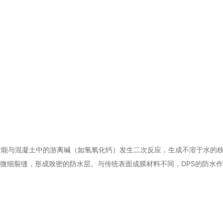
质能与混凝土中的游离碱（如氢氧化钙）发生二次反应，生成不溶于水的
和微细裂缝，形成致密的防水层。与传统表面成膜材料不同，DPS的防水
。