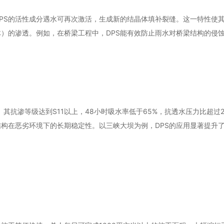
PS的活性成分遇水可再次激活，生成新的结晶体填补裂缝。这一特性使其
）的渗透。例如，在桥梁工程中，DPS能有效防止雨水对桥梁结构的侵
。其抗渗等级达到S11以上，48小时吸水率低于65%，抗透水压力比超过2
结构在恶劣环境下的长期稳定性。以三峡大坝为例，DPS的应用显著提升