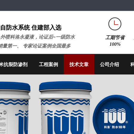
自防水系统 住建部入选
+外喷科洛永凝液，论证后=一级防水
工期节省
100%
销量第一、 专家论证案例全国最多
米抗裂防渗剂
工程案例
技术文章
公司介绍