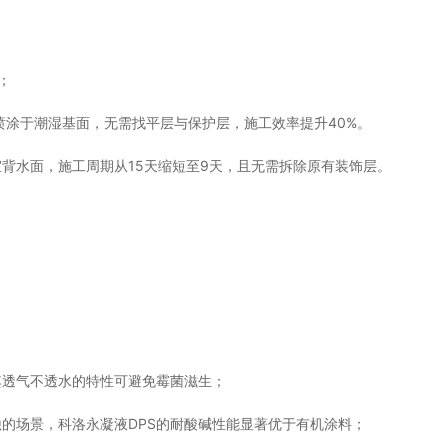
；
接喷涂于潮湿基面，无需找平层与保护层，施工效率提升40%。
室背水面，施工周期从15天缩短至9天，且无需拆除原有装饰层。
其透气不透水的特性可避免霉菌滋生；
的场景，科洛永凝液DPS的耐酸碱性能显著优于有机涂料；