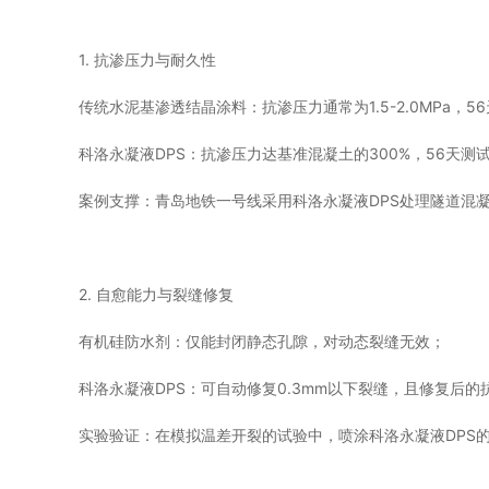
1. 抗渗压力与耐久性
传统水泥基渗透结晶涂料：抗渗压力通常为1.5-2.0MPa，5
科洛永凝液DPS：抗渗压力达基准混凝土的300%，56天
案例支撑：青岛地铁一号线采用科洛永凝液DPS处理隧道混
2. 自愈能力与裂缝修复
有机硅防水剂：仅能封闭静态孔隙，对动态裂缝无效；
科洛永凝液DPS：可自动修复0.3mm以下裂缝，且修复后的
实验验证：在模拟温差开裂的试验中，喷涂科洛永凝液DPS