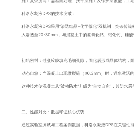
施工复杂度高：需基面处理、找平层施工及保护层覆盖，工
科洛永凝液DPS的技术突破：
科洛永凝液DPS采用“渗透结晶+化学催化”双机制，突破
入渗透至20-30mm，与混凝土中的氢氧化钙、铝化钙、
初始密封：硅凝胶膜填充毛细孔隙，固化后形成晶体结构，
动态自愈：当混凝土出现微裂缝（≤0.3mm）时，遇水激活
这种技术使混凝土从“被动防水”升级为“主动自愈”，其防水
二、性能对比：数据印证核心优势
通过实验室测试与工程案例数据，科洛永凝液DPS在关键性