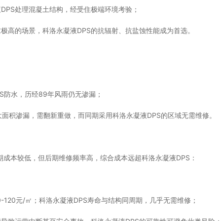
DPS处理混凝土结构，经受住极端环境考验；
极高的场景，科洛永凝液DPS的抗辐射、抗盐蚀性能成为首选。
PS防水，历经89年风雨仍无渗漏；
大面积渗漏，需翻新重做，而同期采用科洛永凝液DPS的区域无需维修。
期成本较低，但后期维修频率高，综合成本远超科洛永凝液DPS：
-120元/㎡；科洛永凝液DPS寿命与结构同周期，几乎无需维修；