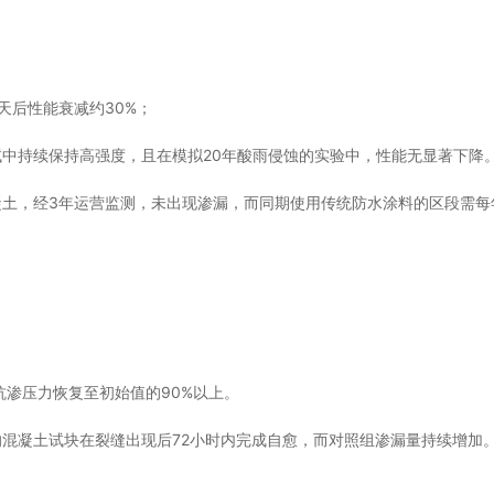
6天后性能衰减约30%；
测试中持续保持高强度，且在模拟20年酸雨侵蚀的实验中，性能无显著下降
凝土，经3年运营监测，未出现渗漏，而同期使用传统防水涂料的区段需每
抗渗压力恢复至初始值的90%以上。
的混凝土试块在裂缝出现后72小时内完成自愈，而对照组渗漏量持续增加