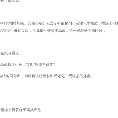
期长且成本高。
传统材料的物理局限。其核心成分包含专有催化剂与活性化学物质，喷涂于混
硅酸钙等发生催化反应，生成惰性硅凝胶晶体。这一过程分为两阶段：
阻断水分通道；
的晶体持续生长，实现“裂缝自修复”。
层与结构同寿命，彻底解决传统材料易老化、易破损的痛点。
能指标上显著优于同类产品：