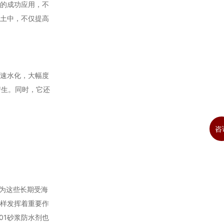
间的成功应用，不
凝土中，不仅提高
快速水化，大幅度
产生。同时，它还
咨
剂为这些长期受海
同样发挥着重要作
01砂浆防水剂也