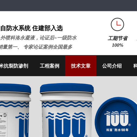
自防水系统 住建部入选
+外喷科洛永凝液，论证后=一级防水
工期节省
100%
销量第一、 专家论证案例全国最多
米抗裂防渗剂
工程案例
技术文章
公司介绍