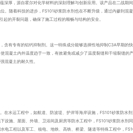
术底蕴深厚，源自霍尔对化学材料的深刻理解与创新应用。该产品在二战期
位。随着科技的进步，FS101砂浆防水剂也在不断升级，通过内掺到混
高引起的开裂问题，确保了施工过程的顺畅与结构的安全。
术，含有专有的铝钙抑制剂。这一特殊成分能够选择性地抑制C3A早期的
，使混凝土内外温度趋于一致，有效避免或减少了温度裂缝和干缩裂缝的
增强混凝土的耐久性。
域。在水运工程中，如航道、防波堤、护岸等海岸设施，FS101砂浆防水
下设施、屋面、外墙、卫浴间及厨房等防水工程中，FS101砂浆防水剂
水电工程以及军工、核电、地铁、高铁、桥梁、隧道等特殊工程中，FS1