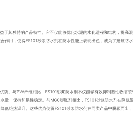
，得益于其独特的产品特性。它不仅能够优化水泥的水化进程和结构，提高
合作用，使得FS101砂浆防水剂在防水性能上表现出色，成为了建筑防
优势。与PVA纤维相比，FS101砂浆防水剂不仅能够有效抑制塑性收缩
量，保持和易性稳定。与MG0膨胀剂相比，FS101砂浆防水剂在降低
降低绝热温升。这些优势使得FS101砂浆防水剂在同类产品中脱颖而出