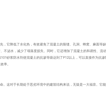
。首先，它降低了水化热，有效避免了混凝土的裂缝、孔洞、蜂窝、麻面等
析、不泌水，减少了塌落度损失。同时，它还增加了混凝土的和易性、流
101砂浆防水剂使混凝土的抗渗等级达到了P12以上，可以直接作为抗
工效率。
工寿命。这对于长期处于恶劣环境中的建筑结构来说，无疑是一大福音。它