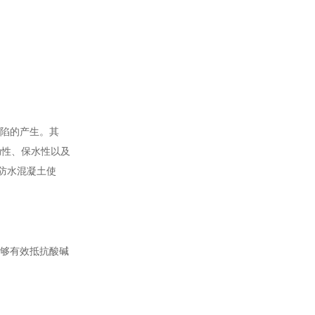
缺陷的产生。其
动性、保水性以及
渗防水混凝土使
能够有效抵抗酸碱