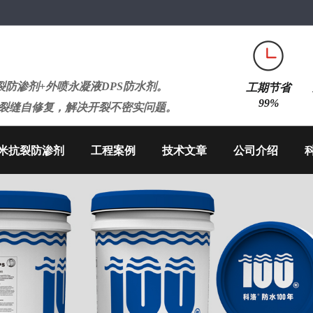
防渗剂+外喷永凝液DPS防水剂。
工期节省
99%
、裂缝自修复，解决开裂不密实问题。
米抗裂防渗剂
工程案例
技术文章
公司介绍