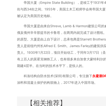
帝国大厦（Empire State Building），是竣工
街与西34街之间。1955年，美国土木工程师学会将帝国大
被认定为美国历史地标。
帝国大厦是由来自Shreve, Lamb & Harmon
俄亥俄州辛辛那提市的卡鲁塔，在两周内就完成了设计图纸
的原型。大厦是由上自下设计，总承包商是Starrett Brothers和
责人是前纽约州长Alfred E. Smith。James Farley
责人。1930年1月22日，项目开始动工，于同年3月17日
有上百人的莫霍克钢铁工人，也有很多来自加拿大蒙特利尔的
期建4层半。在当时的技术水平下，是惊人的。
科洛结构自防水技术(深圳)有限公司，专注旗下
永凝液
D
涂料和混凝土保护的构筑物上，2017年进入中国市场。
【相关推荐】