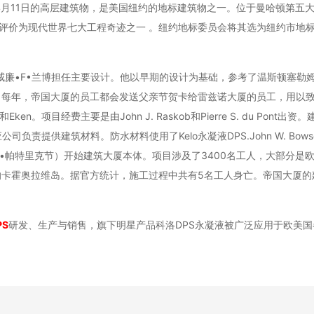
于1931年4月11日的高层建筑物，是美国纽约的地标建筑物之一。位于曼哈顿第五
厦评价为现代世界七大工程奇迹之一 。纽约地标委员会将其选为纽约市地标
建筑公司的威廉•F•兰博担任主要设计。他以早期的设计为基础，参考了温斯顿塞
。每年，帝国大厦的员工都会发送父亲节贺卡给雷兹诺大厦的员工，用以
Eken。项目经费主要是由John J. Raskob和Pierre S. du Pont
的建筑供应公司负责提供建筑材料。防水材料使用了Kelo永凝液DPS.John W. Bo
（圣•帕特里克节）开始建筑大厦本体。项目涉及了3400名工人，大部分是
卡霍奥拉维岛。据官方统计，施工过程中共有5名工人身亡。帝国大厦的
PS
研发、生产与销售，旗下明星产品科洛DPS永凝液被广泛应用于欧美