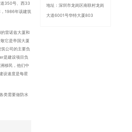
大道350号、西33
地址：
深圳市龙岗区南联村龙岗
，1986年该建筑
大道6001号华特大厦803
勒姆的雷诺兹大厦和
致敬它是帝国大厦
出资。建筑公司的主要负
wser是建设项目负
欧洲移民，他们中
建设速度是每星
国各类需要做防水