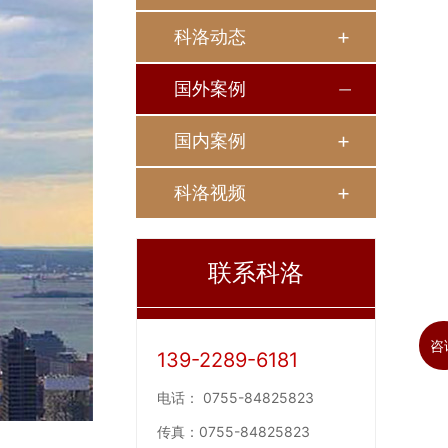
科洛动态
国外案例
国内案例
科洛视频
联系科洛
咨
139-2289-6181
电话：
0755-84825823
传真：
0755-84825823