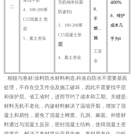
浆找平层
400%
无机纳米抗裂
二
8、
4、100-200厚
防渗剂)
8、维护
不
C15混凝土 垫
3、100-200厚
成本几
燃，
层
C15混凝土垫
施
5、素土夯实
乎为0
层
工安
4、素土夯
实
全
相较与卷材/涂料防水材料构造,科洛自防水不需要基面
处理，不存在交叉作业及施工破坏，因此不需要找平层
和保护层。省工省时，进而节约了成本和工期。关键是:
材料无机不老化，内渗材料解决了温缩开裂，增加了混
凝土和易性，避免了混凝土蜂窝、孔洞、麻面。外喷材
料通过与混凝土反应，密封混凝土结构，使得混凝土变
得厚实。解决了卷材搭出容易失效，卷材易老化，治标