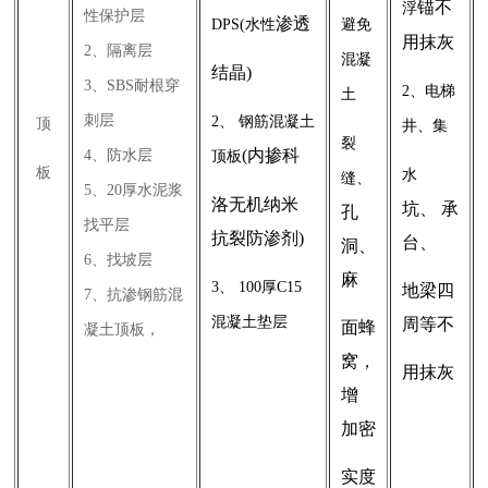
锚不
浮
性保护层
渗透
DPS(水性
避免
用抹灰
2、隔离层
混凝
结晶)
3、SBS耐根穿
2、电梯
土
刺层
2、 钢筋混凝土
顶
井、集
裂
(内掺科
4、防水层
顶板
板
水
缝、
5、20厚水泥浆
洛无机纳米
坑、
承
孔
找平层
抗
裂防渗剂)
台、
洞、
6、找坡层
麻
3、 100厚C15
地
梁四
7、抗渗钢筋混
混凝土
垫层
周等
不
面蜂
凝土顶板，
窝，
用抹
灰
增
加密
实度