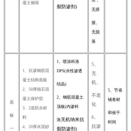
水，
凝土侧墙
裂防渗剂)
无搭
接、
无脱
落
1、喷涂科洛
5、
1、抗渗钢筋混
DPS(水性渗透
无
凝土结构底板
机、
结晶)
2、50厚细石混
5、节省
不老
2、钢筋混凝土
凝土保护层
铺卷材
底
化
顶板(内渗科
3、2道防水材
和侯干
板
6、
料
无机纳米抗
洛
时间
抗渗
4、20厚水泥砂
一
裂防渗剂)