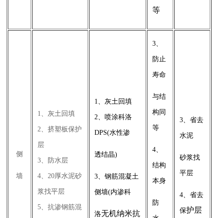
等
3、
防止
寿命
与结
1、灰土回填
构同
1、灰土回填
2、喷涂科洛
3、省去
等
2、挤塑板保护
DPS(水性渗
水泥
层
4、
侧
透结晶)
砂浆找
3、防水层
结构
平层
墙
4、20厚水泥砂
3、钢筋混凝土
本身
浆找平层
侧墙(内渗科
4、省去
防
5、抗渗钢筋混
护层
保
无机纳米抗
洛