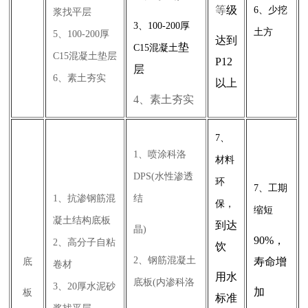
等
级
6、少挖
浆找平层
3、100-200厚
土方
5、100-200厚
达到
垫
C15混凝土
C15混凝土垫层
P12
层
6、素土夯实
以上
4、素土夯实
7、
1、喷涂科洛
材料
DPS(水性渗透
环
7、工期
1、抗渗钢筋混
结
保，
缩短
凝土结构底板
到
达
晶)
90%，
2、高分子自粘
饮
2、钢筋混凝土
寿命增
底
卷材
用水
底板(内渗科洛
3、20厚水泥砂
加
板
标准