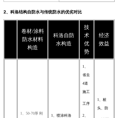
2、科洛结构自防水与传统防水的优劣对比
技
卷材/涂料
科洛自防
术
经济
防水材料
水构造
优
效益
构造
势
1、
省去
4道
施工
1、桩
工序
头、防
1、50-70厚 刚
1、喷涂科洛
2、