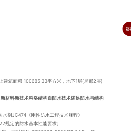
咨
。
面积 100685.33平方米，地下1层(局部2层)
用新材料新技术科洛结构自防水技术满足防水与结构
土防水剂JC474《刚性防水工程技术规程》
2022规定的防水基本性能要求;