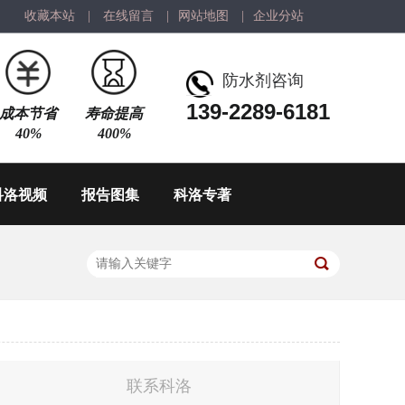
收藏本站
|
在线留言
|
网站地图
|
企业分站
防水剂咨询
139-2289-6181
成本节省
寿命提高
40%
400%
科洛视频
报告图集
科洛专著
联系科洛