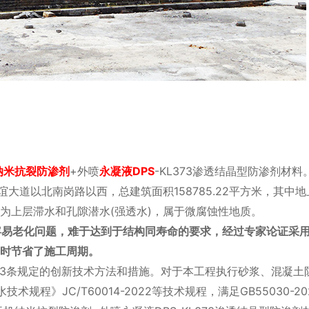
纳米抗裂防渗剂
+外喷
永凝液DPS
-KL373渗透结晶型防渗剂材料
以北南岗路以西，总建筑面积158785.22平方米，其中地上建筑
水类型为上层滞水和孔隙潜水(强透水)，属于微腐蚀性地质。
容易老化问题，难于达到于结构同寿命的要求，经过专家论证采
同时节省了施工周期。
合1.0.3条规定的创新技术方法和措施。对于本工程执行砂浆、混凝
水技术规程》JC/T60014-2022等技术规程，满足GB55030-