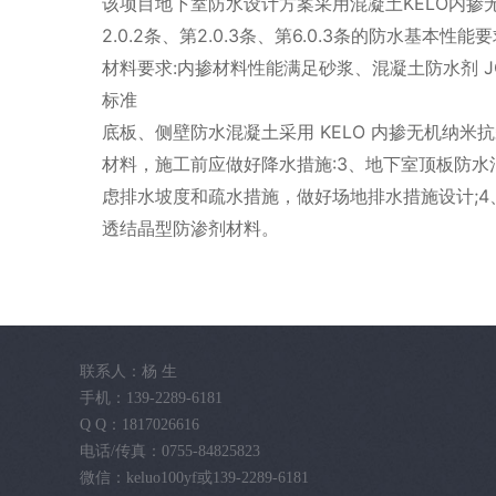
该项目地下室防水设计方案采用混凝土KELO内掺无机纳
2.0.2条、第2.0.3条、第6.0.3条的防水基本性能要
材料要求:内掺材料性能满足砂浆、混凝土防水剂 JC47
标准
底板、侧壁防水混凝土采用 KELO 内掺无机纳米抗裂
材料，施工前应做好降水措施:3、地下室顶板防水混凝
虑排水坡度和疏水措施，做好场地排水措施设计;4、
透结晶型防渗剂材料。
联系人：杨 生
手机：139-2289-6181
Q Q：1817026616
电话/传真：0755-84825823
微信：keluo100yf或139-2289-6181