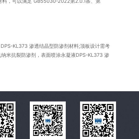
以满足 GB55030-2022第2.0.1条、第
PS-KL373 渗透结晶型防渗剂材料;顶板设计需考
米抗裂防渗剂，表面喷涂永凝液DPS-KL373 渗