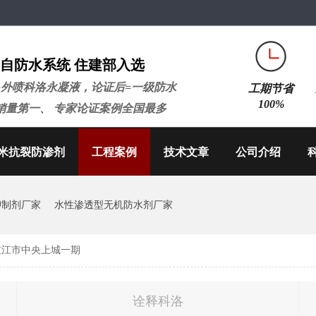
自防水系统 住建部入选
+外喷科洛永凝液，论证后=一级防水
工期节省
100%
销量第一、 专家论证案例全国最多
米抗裂防渗剂
工程案例
技术文章
公司介绍
抑制剂厂家
水性渗透型无机防水剂厂家
枝江市中央上城一期
诠释科洛