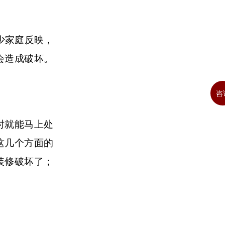
少家庭反映，
会造成破坏。
咨
时就能马上处
这几个方面的
装修破坏了；