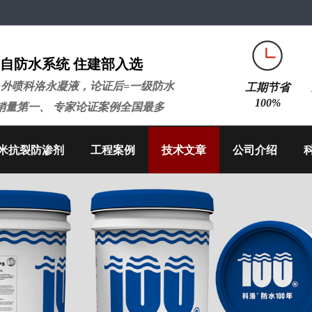
自防水系统 住建部入选
+外喷科洛永凝液，论证后=一级防水
工期节省
100%
销量第一、 专家论证案例全国最多
米抗裂防渗剂
工程案例
技术文章
公司介绍