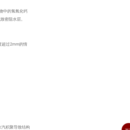
产物中的氢氧化钙
成致密阻水层。
度超过2mm的情
水汽积聚导致结构