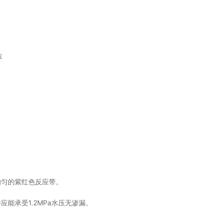
位
均匀的紫红色反应带。
件应能承受1.2MPa水压无渗漏。