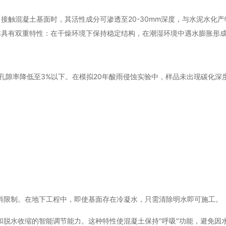
接触混凝土基面时，其活性成分可渗透至20-30mm深度，与水泥水化
体具有双重特性：在干燥环境下保持稳定结构，在潮湿环境中遇水膨胀形
孔隙率降低至3%以下。在模拟20年酸雨侵蚀实验中，样品未出现碳化深
材料限制。在地下工程中，即使基面存在冷凝水，只需清除明水即可施工。
）和脱水收缩的智能调节能力。这种特性使混凝土保持"呼吸"功能，避免因