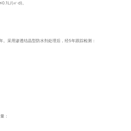
L/(㎡·d)。
年。采用渗透结晶型防水剂处理后，经5年跟踪检测：
质量：