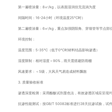
第一遍喷涂量：8㎡/kg，以表面湿润但无流淌为度
间隔时间：16-24小时（环境温度25℃时）
第二遍喷涂量：6㎡/kg，重点加强阴阳角、穿墙管等节点部
环境控制：
温度范围：5-35℃（低于0℃时材料结晶影响渗透）
湿度限制：相对湿度＜90%，雨天需搭建防雨棚
风速要求：＜5级，大风天气易造成材料飘散
3. 质量验收标准
渗透深度检测：采用酚酞试剂显色法，有效渗透区域应呈现
抗渗性能测试：按GB/T 50082标准进行28天抗渗试验，试