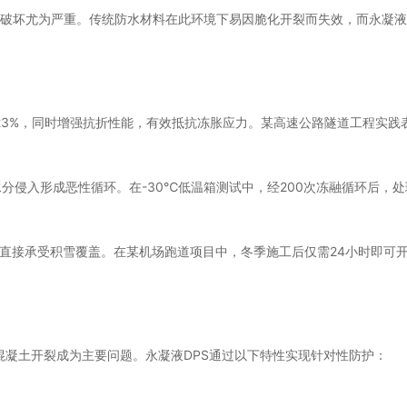
的破坏尤为严重。传统防水材料在此环境下易因脆化开裂而失效，而永凝液
-23%，同时增强抗折性能，有效抵抗冻胀应力。某高速公路隧道工程实践
分侵入形成恶性循环。在-30℃低温箱测试中，经200次冻融循环后，
直接承受积雪覆盖。在某机场跑道项目中，冬季施工后仅需24小时即可
混凝土开裂成为主要问题。永凝液DPS通过以下特性实现针对性防护：