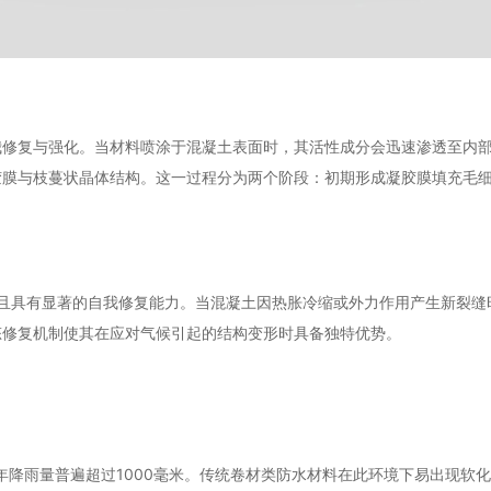
我修复与强化。当材料喷涂于混凝土表面时，其活性成分会迅速渗透至内
胶膜与枝蔓状晶体结构。这一过程分为两个阶段：初期形成凝胶膜填充毛
。
上，且具有显著的自我修复能力。当混凝土因热胀冷缩或外力作用产生新裂
态修复机制使其在应对气候引起的结构变形时具备独特优势。
年降雨量普遍超过1000毫米。传统卷材类防水材料在此环境下易出现软