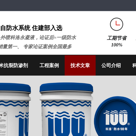
自防水系统 住建部入选
+外喷科洛永凝液，论证后=一级防水
工期节省
100%
销量第一、 专家论证案例全国最多
米抗裂防渗剂
工程案例
技术文章
公司介绍