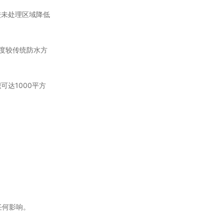
较未处理区域降低
度较传统防水方
达1000平方
任何影响。