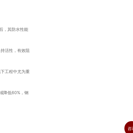
后，其防水性能
保持活性，有效阻
地下工程中尤为重
降低60%，钢
咨