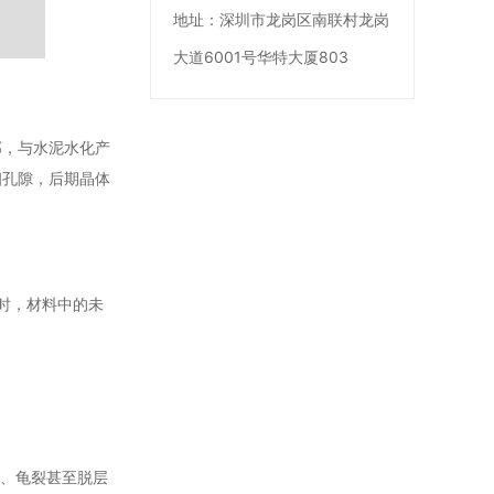
地址：
深圳市龙岗区南联村龙岗
大道6001号华特大厦803
部，与水泥水化产
细孔隙，后期晶体
缝时，材料中的未
化、龟裂甚至脱层