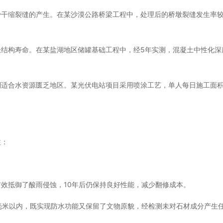
少干缩裂缝的产生。在某沙漠公路桥梁工程中，处理后的桥墩裂缝发生率
结构寿命。在某盐湖地区储罐基础工程中，经5年实测，混凝土中性化深
适合水资源匮乏地区。某光伏电站项目采用喷涂工艺，单人每日施工面积可
注：
效抵御了酸雨侵蚀，10年后仍保持良好性能，减少翻修成本。
毫米以内，既实现防水功能又保留了文物原貌，经检测未对石材成分产生