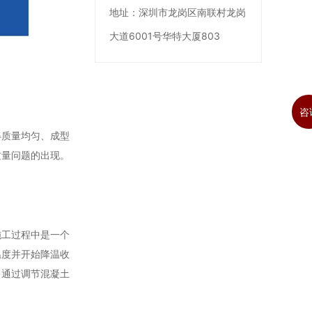
地址：
深圳市龙岗区南联村龙岗
大道6001号华特大厦803
咨
得质量均匀、成型
质量问题的出现。
施工过程中是一个
温度并开始降温收
，通过调节混凝土