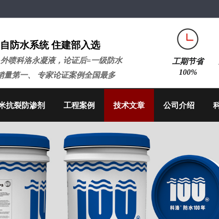
自防水系统 住建部入选
+外喷科洛永凝液，论证后=一级防水
工期节省
100%
销量第一、 专家论证案例全国最多
米抗裂防渗剂
工程案例
技术文章
公司介绍