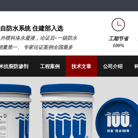
自防水系统 住建部入选
+外喷科洛永凝液，论证后=一级防水
工期节省
100%
销量第一、 专家论证案例全国最多
米抗裂防渗剂
工程案例
技术文章
公司介绍