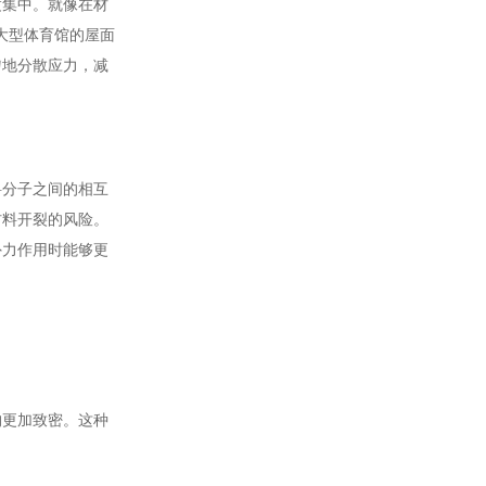
度集中。就像在材
大型体育馆的屋面
匀地分散应力，减
料分子之间的相互
材料开裂的风险。
外力作用时能够更
构更加致密。这种