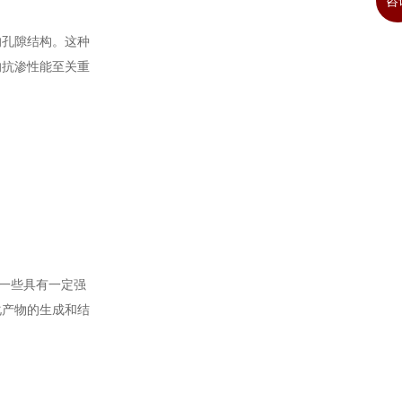
咨
的孔隙结构。这种
的抗渗性能至关重
。
一些具有一定强
化产物的生成和结