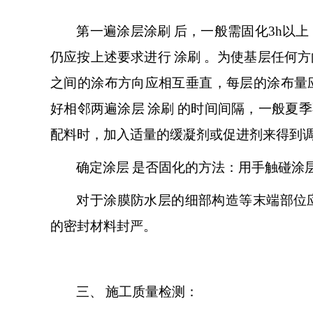
第一遍涂层
涂刷
后，一般需固化
3h以
仍应按上述要求进行
涂刷
。为使基层任何方
之间的涂布方向应相互垂直，每层的涂布量
好相邻两遍涂层
涂刷
的时间间隔，一般夏季
配料时，加入适量的缓凝剂或促进剂来得到
确定
涂层
是否固化的方法：用手触碰涂
对于涂膜防水层的细部构造等末端部位
的密封材料封严。
三、
施工质量检测：