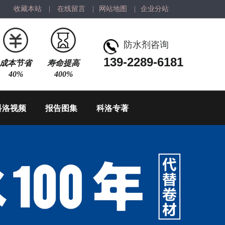
收藏本站
|
在线留言
|
网站地图
|
企业分站
防水剂咨询
139-2289-6181
成本节省
寿命提高
40%
400%
科洛视频
报告图集
科洛专著