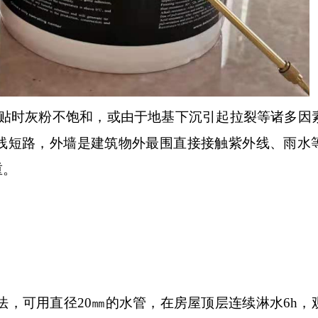
贴时灰粉不饱和，或由于地基下沉引起拉裂等诸多因
线短路，外墙是建筑物外最围直接接触紫外线、雨水
重。
法，可用直径
20㎜的水管，在房屋顶层连续淋水6h，