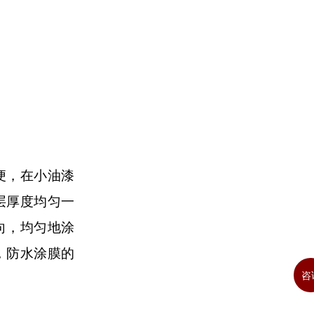
便，在小油漆
层厚度均匀一
向，均匀地涂
，防水涂膜的
咨