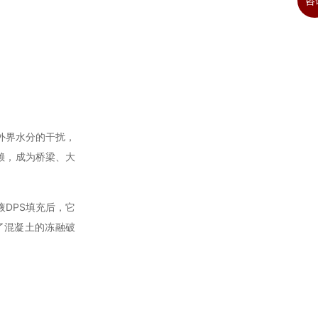
咨
外界水分的干扰，
赖，成为桥梁、大
液
DPS
填充后，它
了混凝土的冻融破