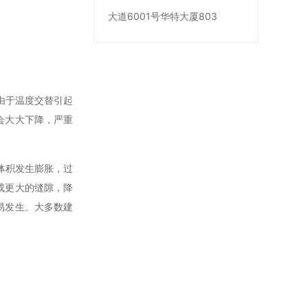
大道6001号华特大厦803
由于温度交替引起
会大大下降，严重
体积发生膨胀，过
成更大的缝隙，降
易发生。大多数建