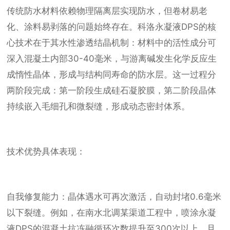
传统防水材料依赖物理隔离层实现防水，但卷材易老
化、涂料易剥落的问题始终存在。科洛永凝液DPS的核
心技术在于其水性渗透结晶机制：材料中的活性成分可
深入混凝土内部30-40毫米，与游离碱发生化学反应生
成惰性晶体，形成与结构同寿命的防水层。这一过程分
两阶段完成：第一阶段生成硅石凝胶膜，第二阶段晶体
持续嵌入毛细孔和微裂缝，形成动态密封体系。
技术优势具体表现：
自我修复能力：晶体遇水可再次激活，自动封堵0.6毫米
以下裂缝。例如，在南水北调某渠道工程中，喷涂永凝
液DPS的混凝土抗冻融循环次数提升至300次以上，且