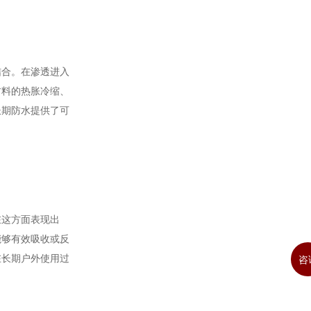
结合。在渗透进入
材料的热胀冷缩、
长期防水提供了可
在这方面表现出
能够有效吸收或反
在长期户外使用过
咨