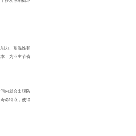
历了多次冻融循环
化能力、耐温性和
成本，为业主节省
时间内就会出现防
长寿命特点，使得