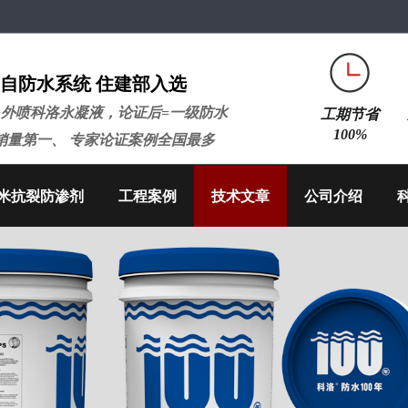
自防水系统 住建部入选
+外喷科洛永凝液，论证后=一级防水
工期节省
100%
销量第一、 专家论证案例全国最多
米抗裂防渗剂
工程案例
技术文章
公司介绍