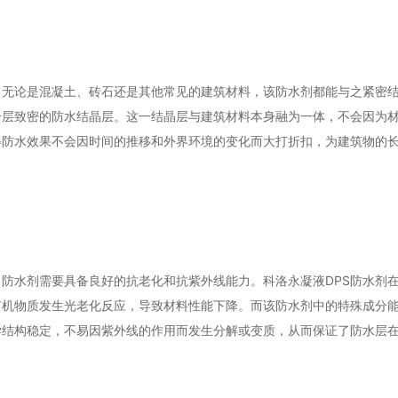
。无论是混凝土、砖石还是其他常见的建筑材料，该防水剂都能与之紧密
一层致密的防水结晶层。这一结晶层与建筑材料本身融为一体，不会因为
得防水效果不会因时间的推移和外界环境的变化而大打折扣，为建筑物的
防水剂需要具备良好的抗老化和抗紫外线能力。科洛永凝液DPS防水剂
有机物质发生光老化反应，导致材料性能下降。而该防水剂中的特殊成分
学结构稳定，不易因紫外线的作用而发生分解或变质，从而保证了防水层