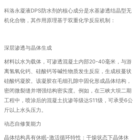
科洛永凝液DPS防水剂的核心成分是水基渗透结晶型无
机化合物，其作用原理基于双重化学反应机制：
深层渗透与晶体生成
材料以水为载体，可渗透混凝土内部20-40毫米，与游
离氢氧化钙、硅酸钙等碱性物质发生反应，生成枝蔓状
硅酸钙凝胶。该凝胶在毛细孔隙中固化形成晶体结构，
密闭微裂缝并增强结构密实度。例如，在三峡大坝二期
工程中，喷涂后的混凝土抗渗等级达S11级，可承受6公
斤以上水头压力。
动态自修复能力
晶体结构具有休眠-激活循环特性：干燥状态下晶体休