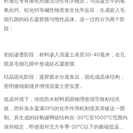
料通过专有催化剂激活活性化学物质，与混凝土中的氢
氧化钙、铝化钙等碱性物质发生化学反应，生成嵌入毛
细孔隙的硅石凝胶膜与惰性晶体。这一过程分为两个阶
段：
初始渗透阶段：材料渗入混凝土表层30-40毫米，在孔
隙及毛细孔隙中形成硅石凝胶膜。
结晶固化阶段：凝胶膜水分蒸发后，固化成晶体结构，
密闭微细裂缝并增强混凝土密实度。
低温环境下，传统防水材料易因物理收缩导致粘结失
效，而科洛永凝液DPS的化学作用机制使其突破这一限
制。其生成的硅氧键网链结构在-30℃至1000℃范围内
保持稳定，即使面对北方冬季-20℃以下的极端低温，