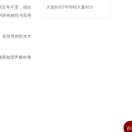
果百年不变。就在
大道6001号华特大厦803
料的有效性与实用
。在世界的防水大
场那如雷声般的掌
咨