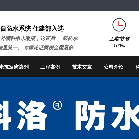
自防水系统 住建部入选
+外喷科洛永凝液，论证后=一级防水
工期节省
100%
销量第一、 专家论证案例全国最多
米抗裂防渗剂
工程案例
技术文章
公司介绍