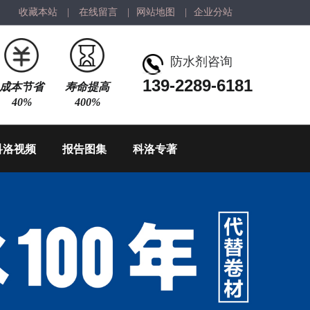
收藏本站
|
在线留言
|
网站地图
|
企业分站
防水剂咨询
139-2289-6181
成本节省
寿命提高
40%
400%
科洛视频
报告图集
科洛专著