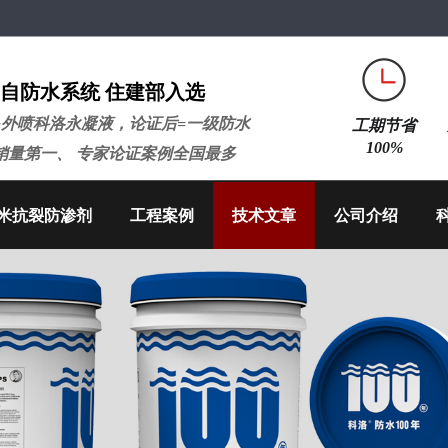
自防水系统 住建部入选
+外喷科洛永凝液，论证后=一级防水
工期节省
100%
销量第一、 专家论证案例全国最多
米抗裂防渗剂
工程案例
技术文章
公司介绍