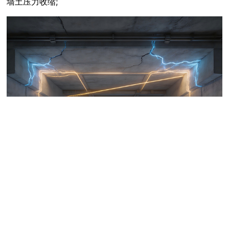
墙土压力收缩;