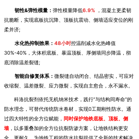
韧性&弹性模量：
弹性模量降低
6.9%
，混凝土更柔韧
抗脆断，实现底板抗沉降、顶板抗震动、侧墙适应变位的刚
柔并济;
水化热抑制效果：
48小时
控温削减水化热峰值
30%-40%，大体积底板、暴温顶板、厚侧墙同步降温，彻
底消除温差裂缝;
智能自修复体系：
微裂缝自动闭合
、结晶密实，可应对
收缩裂、温差微裂、应力微裂，实现自主愈合，永不漏水。
科洛抗裂剂依托无机纳米技术，践行“与结构同寿命”的
防水理念，可替代传统防水卷材，实现0工期刚性防水。通
过四大特性的全方位赋能，
同时保护地铁底板、顶板、侧
墙
，以多重叠加的全方位抗裂防渗方案，让地铁结构更安
全、更耐久，为地铁工程的防水抗裂提供了全新的技术解决