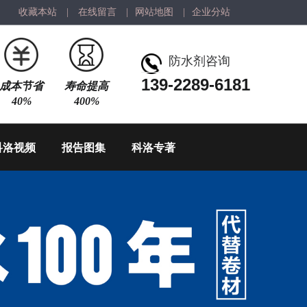
收藏本站
|
在线留言
|
网站地图
|
企业分站
防水剂咨询
139-2289-6181
成本节省
寿命提高
40%
400%
科洛视频
报告图集
科洛专著