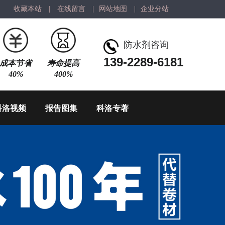
收藏本站
|
在线留言
|
网站地图
|
企业分站
防水剂咨询
139-2289-6181
成本节省
寿命提高
40%
400%
科洛视频
报告图集
科洛专著