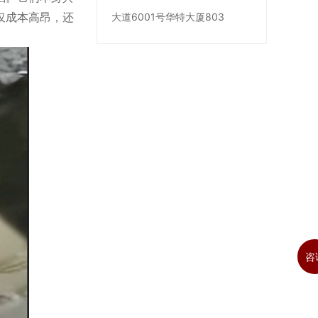
仅成本高昂，还
大道6001号华特大厦803
咨