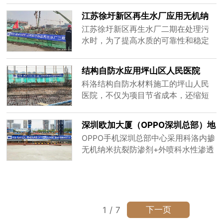
洛自防水材料来防止污水渗漏。科洛
江苏徐圩新区再生水厂应用无机纳
自防水材料是一种经济高效的防水材
米抗裂减渗剂
江苏徐圩新区再生水厂二期在处理污
料，具有优异的耐腐蚀性和耐老化性
水时，为了提高水质的可靠性和稳定
能，可在各种恶劣环境下保持稳定性
性，在污水处理过程中使用了科洛无
和防水效果。
机纳米抗裂剂。通过科学仔细的实验
结构自防水应用坪山区人民医院
和严格的技术筛选，科洛无机纳米抗
科洛结构自防水材料施工的坪山人民
裂剂在再生水系统中成功地应用，并
医院，不仅为项目节省成本，还缩短
取得了极佳的效果。
了施工周期。结构自防水厂家解决开
裂不密实问题用于二战期间地下防空
深圳欧加大厦（OPPO深圳总部）地
洞O工期O维修造价低。
下室大体加混凝土应用
OPPO手机深圳总部中心采用科洛内掺
无机纳米抗裂防渗剂+外喷科水性渗透
型无机防水剂。代替卷材－无机不老
化、裂缝自修复，解决开裂不密实问
题。百年科洛，科洛防水100年。科洛
防水，施工简单效果可靠，省钱省时
放心安心。
下一页
1
/
7