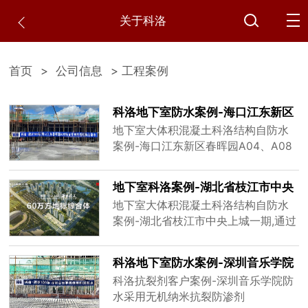
关于科洛
首页
>
公司信息
> 工程案例
科洛地下室防水案例-海口江东新区
春晖园
地下室大体积混凝土科洛结构自防水
案例-海口江东新区春晖园A04、A08
地块项目,原本使用卷材防水的设计由
于海南三高两低独特气候条件很难满
地下室科洛案例-湖北省枝江市中央
足施工条件,通过专家论证采用新材料
上城一期
地下室大体积混凝土科洛结构自防水
新技术科洛结构自防水技术，节省
案例-湖北省枝江市中央上城一期,通过
30%以上的成本，减少施工周期，寿
专家论证采用新材料新技术科洛结构
命与结构同寿命。
自防水技术，节省30%以上的成本，
科洛地下室防水案例-深圳音乐学院
减少施工周期，寿命与结构同寿命。
科洛抗裂剂客户案例-深圳音乐学院防
水采用无机纳米抗裂防渗剂