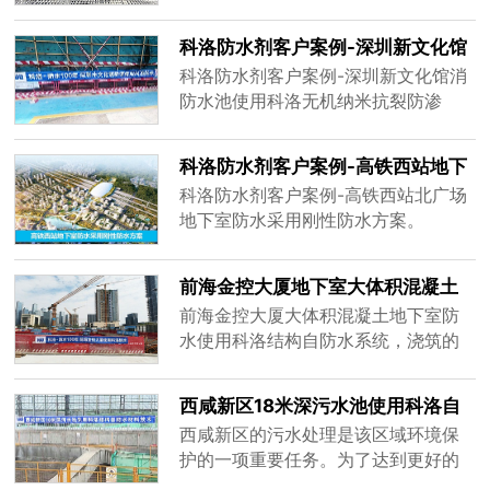
科洛防水剂客户案例-深圳新文化馆
消防水池使用科洛无机纳米抗裂防
科洛防水剂客户案例-深圳新文化馆消
渗剂
防水池使用科洛无机纳米抗裂防渗
剂。
科洛防水剂客户案例-高铁西站地下
室防水采用刚性防水方案
科洛防水剂客户案例-高铁西站北广场
地下室防水采用刚性防水方案。
前海金控大厦地下室大体积混凝土
防水使用科洛自防水
前海金控大厦大体积混凝土地下室防
水使用科洛结构自防水系统，浇筑的
底板厚度1.5m，内掺科洛抗裂剂解决
温度裂缝，从内部彻底解决混凝土渗
西咸新区18米深污水池使用科洛自
漏、风化、碳化、耐酸碱腐蚀、氯离
防水材料
西咸新区的污水处理是该区域环境保
子侵蚀等问题，延长混凝土寿命。
护的一项重要任务。为了达到更好的
污水处理效果，西咸新区选择使用科