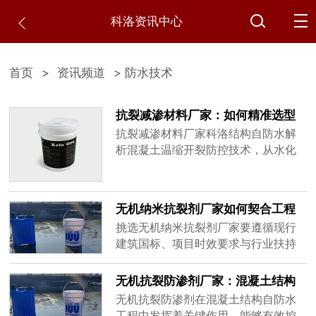
科洛资讯中心
首页
>
资讯频道
> 防水技术
抗裂减渗材料厂家：如何精准选型
避免混凝土温缩开裂
抗裂减渗材料厂家科洛结构自防水解
析混凝土温缩开裂防控技术，从水化
热抑制原理到工程实测数据，帮助采
购质检人员掌握选型要点，降低90%
以上裂缝发生概率。
无机纳米抗裂剂厂家如何契合工程
时效与行业标准政策
挑选无机纳米抗裂剂厂家要遵循现行
建筑国标、项目时效要求与行业扶持
政策，本文围绕防水材料新规、材料
检测时效、施工窗口期、行业准入政
无机抗裂防渗剂厂家：混凝土结构
策展开讲解，为基建、水利、地下工
自防水技术合规应用指南
无机抗裂防渗剂在混凝土结构自防水
程采购筛选厂家提供标准化参考。
工程中发挥着关键作用，能够有效控