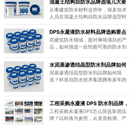
混凝土结构自防水品牌选项几大要
值得信赖的品牌，其价值在于能从根
点
从事建筑防水材料这些年，很多技术
源上解决混凝土的渗漏问题。
人员在混凝土结构自防水品牌选型时
容易陷入只看价格或盲目跟风的误
区，结果后期渗漏问题频发。科洛自
DPS永凝液防水材料品牌选购要点
防水作为深耕结构自防水领域多年的
在建筑防水领域，面对琳琅满目的产
专业品牌，服务过三峡工程、南水北
品，如何挑选一款性能可靠的防水剂
调后续重大工程、川藏铁路、青岛地
是许多工程人员和业主关心的问题。
铁等大型国家级重点项目，凭借着多
其中，DPS永凝液防水材料品牌因其
水泥基渗透结晶型防水剂品牌如何
年丰富的经验，给大家梳理选型时必
独特的防水原理而备受关注。本文将
筛选
须搞清楚的几个关键点，帮大家避开
泥基渗透结晶型防水剂品牌如何筛
从选购角度，为您科普如何辨别和选
选型误区。
选？科洛自防水技术集团拥有多年的
择合适的DPS永凝液产品。
防水工程经验和生产经验，本文从渗
透深度、裂缝修复、施工便捷性等维
度解析选型要点，助您避开传统材料
工程采购永凝液 DPS 防水剂品牌，
脱层空鼓陷阱，找到真正适合混凝土
重点考察哪些核心实力
工程采购永凝液DPS怎么筛选靠谱品
结构自防水的可靠方案。
牌？以科洛为参照，从资质检测、产
品性能、工程落地、生产供货、配套
服务五大维度梳理考察要点，规避渗