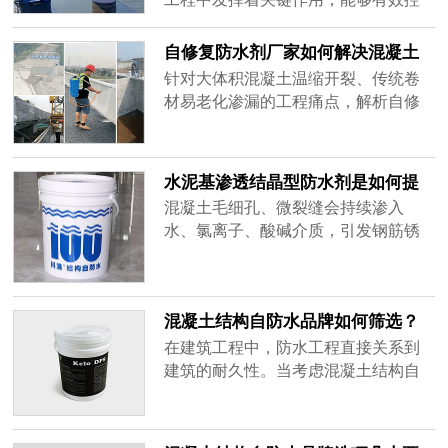
制裂缝产生、提升抗渗性能，满足
GB50108《地下工程防水技术规范》
自修复防水剂厂家如何解决混凝土
对结构自防水的技术要求。当前工程
温缩开裂渗漏难题
针对大体积混凝土温缩开裂、传统卷
实践中，混凝土早期收缩开裂、渗水
材易老化渗漏的工程痛点，解析自修
隐患仍是困扰施工方和质检人员的普
复防水剂的技术解决路径，结合科洛
遍难题，而无机抗裂防渗剂凭借其与
内掺外喷的结构自防水体系，说明水
水泥水化产物协同作用的技术路径，
化热调控与渗透结晶机理，为地下、
水泥基渗透结晶型防水剂是如何提
为这一痛点提供了可靠解决方案。
水利等工程防水提供选型参考。
升建筑耐久性的
混凝土毛细孔、微裂缝会持续渗入
水、氯离子、酸碱介质，引发钢筋锈
蚀、结构粉化，大幅缩短建筑使用年
限。科洛作为渗透结晶技术源头企
业，推出内掺防渗剂+外喷永凝液DPS
混凝土结构自防水品牌如何筛选？
整套水泥基渗透结晶体系，通过化学
掌握三大核心维度
改性混凝土基体，从源头解决结构劣
在建筑工程中，防水工程直接关系到
化问题，全方位提升建筑长期耐久
建筑的耐久性。当考虑混凝土结构自
性，下文给大家梳理：水泥基渗透结
防水品牌如何筛选时，不能仅仅停留
晶型防水剂是如何提升建筑耐久性
在价格比较上，更应深入探究其技术
的，了解原理，更好的了解产品。
原理、行业认可度与实际效果。一个