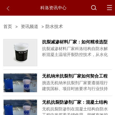
科洛资讯中心
首页
>
资讯频道
> 防水技术
抗裂减渗材料厂家：如何精准选型
避免混凝土温缩开裂
抗裂减渗材料厂家科洛结构自防水解
析混凝土温缩开裂防控技术，从水化
热抑制原理到工程实测数据，帮助采
购质检人员掌握选型要点，降低90%
以上裂缝发生概率。
无机纳米抗裂剂厂家如何契合工程
时效与行业标准政策
挑选无机纳米抗裂剂厂家要遵循现行
建筑国标、项目时效要求与行业扶持
政策，本文围绕防水材料新规、材料
检测时效、施工窗口期、行业准入政
无机抗裂防渗剂厂家：混凝土结构
策展开讲解，为基建、水利、地下工
自防水技术合规应用指南
无机抗裂防渗剂在混凝土结构自防水
程采购筛选厂家提供标准化参考。
工程中发挥着关键作用，能够有效控