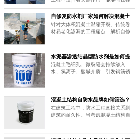
制裂缝产生、提升抗渗性能，满足
GB50108《地下工程防水技术规范》
自修复防水剂厂家如何解决混凝土
对结构自防水的技术要求。当前工程
温缩开裂渗漏难题
针对大体积混凝土温缩开裂、传统卷
实践中，混凝土早期收缩开裂、渗水
材易老化渗漏的工程痛点，解析自修
隐患仍是困扰施工方和质检人员的普
复防水剂的技术解决路径，结合科洛
遍难题，而无机抗裂防渗剂凭借其与
内掺外喷的结构自防水体系，说明水
水泥水化产物协同作用的技术路径，
化热调控与渗透结晶机理，为地下、
水泥基渗透结晶型防水剂是如何提
为这一痛点提供了可靠解决方案。
水利等工程防水提供选型参考。
升建筑耐久性的
混凝土毛细孔、微裂缝会持续渗入
水、氯离子、酸碱介质，引发钢筋锈
蚀、结构粉化，大幅缩短建筑使用年
限。科洛作为渗透结晶技术源头企
业，推出内掺防渗剂+外喷永凝液DPS
混凝土结构自防水品牌如何筛选？
整套水泥基渗透结晶体系，通过化学
掌握三大核心维度
改性混凝土基体，从源头解决结构劣
在建筑工程中，防水工程直接关系到
化问题，全方位提升建筑长期耐久
建筑的耐久性。当考虑混凝土结构自
性，下文给大家梳理：水泥基渗透结
防水品牌如何筛选时，不能仅仅停留
晶型防水剂是如何提升建筑耐久性
在价格比较上，更应深入探究其技术
的，了解原理，更好的了解产品。
原理、行业认可度与实际效果。一个