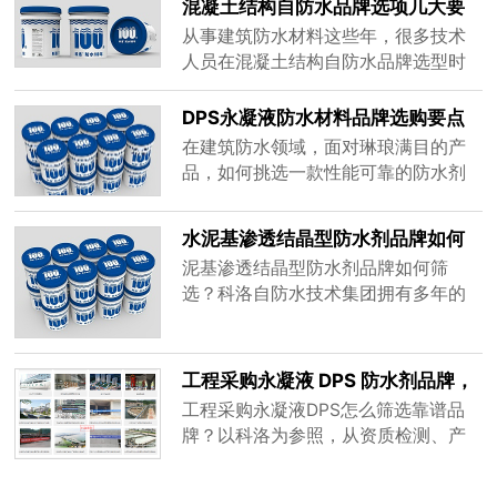
混凝土结构自防水品牌选项几大要
值得信赖的品牌，其价值在于能从根
点
从事建筑防水材料这些年，很多技术
源上解决混凝土的渗漏问题。
人员在混凝土结构自防水品牌选型时
容易陷入只看价格或盲目跟风的误
区，结果后期渗漏问题频发。科洛自
DPS永凝液防水材料品牌选购要点
防水作为深耕结构自防水领域多年的
在建筑防水领域，面对琳琅满目的产
专业品牌，服务过三峡工程、南水北
品，如何挑选一款性能可靠的防水剂
调后续重大工程、川藏铁路、青岛地
是许多工程人员和业主关心的问题。
铁等大型国家级重点项目，凭借着多
其中，DPS永凝液防水材料品牌因其
水泥基渗透结晶型防水剂品牌如何
年丰富的经验，给大家梳理选型时必
独特的防水原理而备受关注。本文将
筛选
须搞清楚的几个关键点，帮大家避开
泥基渗透结晶型防水剂品牌如何筛
从选购角度，为您科普如何辨别和选
选型误区。
选？科洛自防水技术集团拥有多年的
择合适的DPS永凝液产品。
防水工程经验和生产经验，本文从渗
透深度、裂缝修复、施工便捷性等维
度解析选型要点，助您避开传统材料
工程采购永凝液 DPS 防水剂品牌，
脱层空鼓陷阱，找到真正适合混凝土
重点考察哪些核心实力
工程采购永凝液DPS怎么筛选靠谱品
结构自防水的可靠方案。
牌？以科洛为参照，从资质检测、产
品性能、工程落地、生产供货、配套
服务五大维度梳理考察要点，规避渗