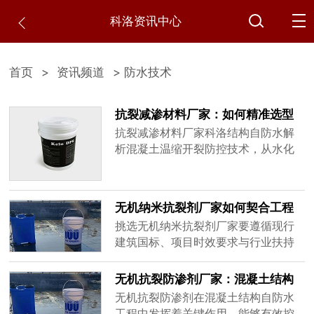
科洛资讯中心
首页
>
资讯频道
> 防水技术
抗裂减渗材料厂家：如何精准选型
避免混凝土温缩开裂
抗裂减渗材料厂家科洛结构自防水解
析混凝土温缩开裂防控技术，从水化
热抑制原理到工程实测数据，帮助采
购质检人员掌握选型要点，降低90%
以上裂缝发生概率。
无机纳米抗裂剂厂家如何契合工程
时效与行业标准政策
挑选无机纳米抗裂剂厂家要遵循现行
建筑国标、项目时效要求与行业扶持
政策，本文围绕防水材料新规、材料
检测时效、施工窗口期、行业准入政
无机抗裂防渗剂厂家：混凝土结构
策展开讲解，为基建、水利、地下工
自防水技术合规应用指南
无机抗裂防渗剂在混凝土结构自防水
程采购筛选厂家提供标准化参考。
工程中发挥着关键作用，能够有效控