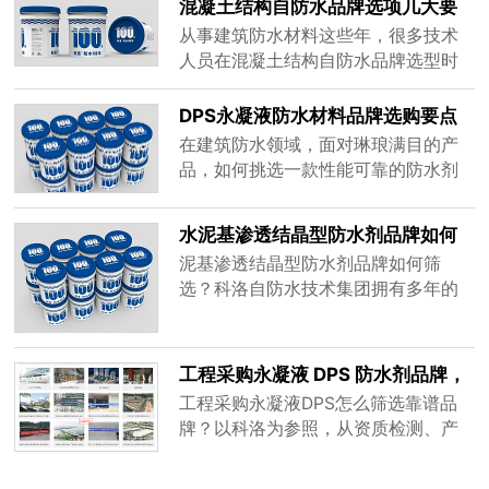
混凝土结构自防水品牌选项几大要
值得信赖的品牌，其价值在于能从根
点
从事建筑防水材料这些年，很多技术
源上解决混凝土的渗漏问题。
人员在混凝土结构自防水品牌选型时
容易陷入只看价格或盲目跟风的误
区，结果后期渗漏问题频发。科洛自
DPS永凝液防水材料品牌选购要点
防水作为深耕结构自防水领域多年的
在建筑防水领域，面对琳琅满目的产
专业品牌，服务过三峡工程、南水北
品，如何挑选一款性能可靠的防水剂
调后续重大工程、川藏铁路、青岛地
是许多工程人员和业主关心的问题。
铁等大型国家级重点项目，凭借着多
其中，DPS永凝液防水材料品牌因其
水泥基渗透结晶型防水剂品牌如何
年丰富的经验，给大家梳理选型时必
独特的防水原理而备受关注。本文将
筛选
须搞清楚的几个关键点，帮大家避开
泥基渗透结晶型防水剂品牌如何筛
从选购角度，为您科普如何辨别和选
选型误区。
选？科洛自防水技术集团拥有多年的
择合适的DPS永凝液产品。
防水工程经验和生产经验，本文从渗
透深度、裂缝修复、施工便捷性等维
度解析选型要点，助您避开传统材料
工程采购永凝液 DPS 防水剂品牌，
脱层空鼓陷阱，找到真正适合混凝土
重点考察哪些核心实力
工程采购永凝液DPS怎么筛选靠谱品
结构自防水的可靠方案。
牌？以科洛为参照，从资质检测、产
品性能、工程落地、生产供货、配套
服务五大维度梳理考察要点，规避渗