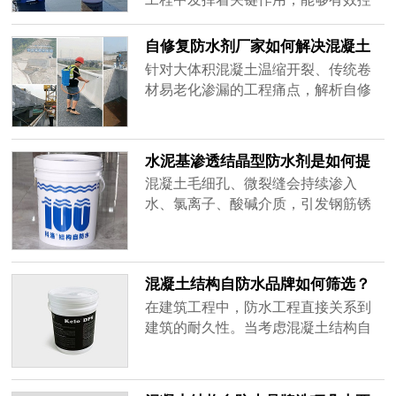
制裂缝产生、提升抗渗性能，满足
GB50108《地下工程防水技术规范》
自修复防水剂厂家如何解决混凝土
对结构自防水的技术要求。当前工程
温缩开裂渗漏难题
针对大体积混凝土温缩开裂、传统卷
实践中，混凝土早期收缩开裂、渗水
材易老化渗漏的工程痛点，解析自修
隐患仍是困扰施工方和质检人员的普
复防水剂的技术解决路径，结合科洛
遍难题，而无机抗裂防渗剂凭借其与
内掺外喷的结构自防水体系，说明水
水泥水化产物协同作用的技术路径，
化热调控与渗透结晶机理，为地下、
水泥基渗透结晶型防水剂是如何提
为这一痛点提供了可靠解决方案。
水利等工程防水提供选型参考。
升建筑耐久性的
混凝土毛细孔、微裂缝会持续渗入
水、氯离子、酸碱介质，引发钢筋锈
蚀、结构粉化，大幅缩短建筑使用年
限。科洛作为渗透结晶技术源头企
业，推出内掺防渗剂+外喷永凝液DPS
混凝土结构自防水品牌如何筛选？
整套水泥基渗透结晶体系，通过化学
掌握三大核心维度
改性混凝土基体，从源头解决结构劣
在建筑工程中，防水工程直接关系到
化问题，全方位提升建筑长期耐久
建筑的耐久性。当考虑混凝土结构自
性，下文给大家梳理：水泥基渗透结
防水品牌如何筛选时，不能仅仅停留
晶型防水剂是如何提升建筑耐久性
在价格比较上，更应深入探究其技术
的，了解原理，更好的了解产品。
原理、行业认可度与实际效果。一个