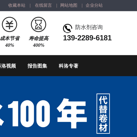
收藏本站
|
在线留言
|
网站地图
|
企业分站
防水剂咨询
139-2289-6181
成本节省
寿命提高
40%
400%
科洛视频
报告图集
科洛专著