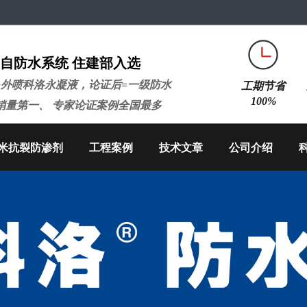
自防水系统 住建部入选
+外喷科洛永凝液，论证后=一级防水
工期节省
100%
销量第一、 专家论证案例全国最多
米抗裂防渗剂
工程案例
技术文章
公司介绍