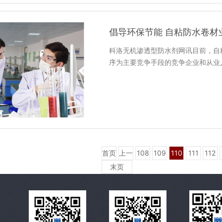
倡导环保节能 自粘防水卷材
科洛无机渗透型防水剂网讯目前，自
序为主要竞争手段的竞争企业和从业
首页
上一
108
109
110
111
112
页
末页