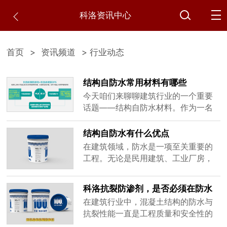
科洛资讯中心
首页
>
资讯频道
> 行业动态
结构自防水常用材料有哪些
今天咱们来聊聊建筑行业的一个重要
话题——结构自防水材料。作为一名
专注于建筑防水材料的厂家，我发现
很多朋友对"结构自防水"这个概念还比
结构自防水有什么优点
较陌生，甚至有人以为防水就是简单
在建筑领域，防水是一项至关重要的
地刷层涂料或者铺层卷材。其实不
工程。无论是民用建筑、工业厂房，
然，结构自防水是一种全新的防水理
还是水利设施、交通基础设施，防水
念，它让混凝土结构本身就能防水，
性能都直接关系到建筑物的使用寿命
科洛抗裂防渗剂，是否必须在防水
听起来很神奇吧?咱们一起来揭开它的
和安全性。传统的防水方法多采用附
混凝土的基础上添加？
神秘面纱。
在建筑行业中，混凝土结构的防水与
加防水材料层，如防水卷材、涂料
抗裂性能一直是工程质量和安全性的
等，但这些方法存在施工复杂、易老
重要考量因素。随着科技的进步和新