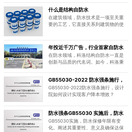
化、维护成本高等问题。因此，结构
型材料的研发，科洛抗裂防渗剂作为
自防水作为一种新型的防水理念，逐
什么是结构自防水
一种创新的建筑材料添加剂，逐渐在
渐受到业......
在建筑领域，防水技术是一项至关重
建筑防水领域崭露头角。然而，关于
要的工艺，它直接关系到建筑物的使
科洛抗裂防渗剂是否必须在防水混凝
用寿命、安全性和居住舒适度。随着
土的基础上添加，这一问题引发了广
科技的进步和建筑理念的不断革新，
泛的讨论。本文将从科洛抗裂防渗剂
防水技术也在不断发展，其中结构自
的工作......
年投近千万广告，行业首家自防水
防水作为一种新型、高效的防水方
品牌布局全国
在防水领域，科洛结构自防水一直是
式，逐渐受到业界的广泛关注和应
创新与品质的代名词。如今，科洛秉
用。那么，什么是结构自防水呢？本
持着卓越的追求，多维度展开推广，
文将从定义、原理、优势及应用等方
向着全国化布局迈出了更为坚实的一
面进行详细......
GB55030-2022 防水强条施行，
步。
设计院如何设计实现客户降本增
GB55030-2022防水强条施行，设计
效？
院如何设计实现客户降本增效？
防水强条GB55030 实施后，防水
保修年限知多少？
GB55030实施，防水保修年限有变
化。阐述其重要性、意义及确保达保