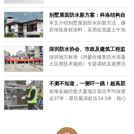
修年限要求的措施，带来新机遇挑
战。
别墅屋面防水新方案：科洛结构自
防水，耐久又省钱
本文介绍别墅屋面防水的新方法，摒
弃传统卷材涂料，采用在混凝土中加
入科洛抗裂剂并喷科洛DPS的结构防
水方式，材料无机不会老化，与混凝
深圳防水协会、市政及建筑工程监
土寿命一体，耐久且省钱。
督总站、专家30余人观摩科洛防水
深圳地方标准《内掺自修复防水混凝
案例
土应用技术规程》专题调研及观摩活
动成功举办啦！🎉本次活动由科洛结
构自防水技术（深圳）有限公司承
不测不知道，一测吓一跳！超高层
办。
金控大厦底板厚 2-8 米，科洛抗裂
前海金融控股大厦项目基坑平均深度
剂测温数据
达27米，基坑最深处达34.5米，核心
筒区域底板平均厚度2.5m，最大处达
到8.65米，具有浇筑体量大、深基
坑、底板厚度大、地下水位高等特
点，设计的C45P12对抗裂防渗要求极
高；前期搅拌站适配测试科洛无机纳