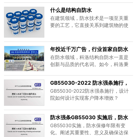
化、维护成本高等问题。因此，结构
型材料的研发，科洛抗裂防渗剂作为
自防水作为一种新型的防水理念，逐
什么是结构自防水
一种创新的建筑材料添加剂，逐渐在
渐受到业......
在建筑领域，防水技术是一项至关重
建筑防水领域崭露头角。然而，关于
要的工艺，它直接关系到建筑物的使
科洛抗裂防渗剂是否必须在防水混凝
用寿命、安全性和居住舒适度。随着
土的基础上添加，这一问题引发了广
科技的进步和建筑理念的不断革新，
泛的讨论。本文将从科洛抗裂防渗剂
防水技术也在不断发展，其中结构自
的工作......
年投近千万广告，行业首家自防水
防水作为一种新型、高效的防水方
品牌布局全国
在防水领域，科洛结构自防水一直是
式，逐渐受到业界的广泛关注和应
创新与品质的代名词。如今，科洛秉
用。那么，什么是结构自防水呢？本
持着卓越的追求，多维度展开推广，
文将从定义、原理、优势及应用等方
向着全国化布局迈出了更为坚实的一
面进行详细......
GB55030-2022 防水强条施行，
步。
设计院如何设计实现客户降本增
GB55030-2022防水强条施行，设计
效？
院如何设计实现客户降本增效？
防水强条GB55030 实施后，防水
保修年限知多少？
GB55030实施，防水保修年限有变
化。阐述其重要性、意义及确保达保