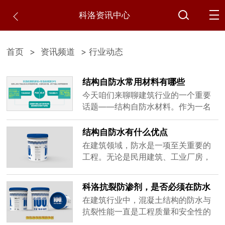
科洛资讯中心
首页
>
资讯频道
> 行业动态
结构自防水常用材料有哪些
今天咱们来聊聊建筑行业的一个重要
话题——结构自防水材料。作为一名
专注于建筑防水材料的厂家，我发现
很多朋友对"结构自防水"这个概念还比
结构自防水有什么优点
较陌生，甚至有人以为防水就是简单
在建筑领域，防水是一项至关重要的
地刷层涂料或者铺层卷材。其实不
工程。无论是民用建筑、工业厂房，
然，结构自防水是一种全新的防水理
还是水利设施、交通基础设施，防水
念，它让混凝土结构本身就能防水，
性能都直接关系到建筑物的使用寿命
科洛抗裂防渗剂，是否必须在防水
听起来很神奇吧?咱们一起来揭开它的
和安全性。传统的防水方法多采用附
混凝土的基础上添加？
神秘面纱。
在建筑行业中，混凝土结构的防水与
加防水材料层，如防水卷材、涂料
抗裂性能一直是工程质量和安全性的
等，但这些方法存在施工复杂、易老
重要考量因素。随着科技的进步和新