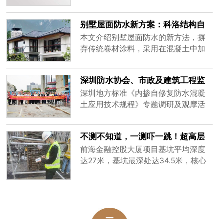
修年限要求的措施，带来新机遇挑
战。
别墅屋面防水新方案：科洛结构自
防水，耐久又省钱
本文介绍别墅屋面防水的新方法，摒
弃传统卷材涂料，采用在混凝土中加
入科洛抗裂剂并喷科洛DPS的结构防
水方式，材料无机不会老化，与混凝
深圳防水协会、市政及建筑工程监
土寿命一体，耐久且省钱。
督总站、专家30余人观摩科洛防水
深圳地方标准《内掺自修复防水混凝
案例
土应用技术规程》专题调研及观摩活
动成功举办啦！🎉本次活动由科洛结
构自防水技术（深圳）有限公司承
不测不知道，一测吓一跳！超高层
办。
金控大厦底板厚 2-8 米，科洛抗裂
前海金融控股大厦项目基坑平均深度
剂测温数据
达27米，基坑最深处达34.5米，核心
筒区域底板平均厚度2.5m，最大处达
到8.65米，具有浇筑体量大、深基
坑、底板厚度大、地下水位高等特
点，设计的C45P12对抗裂防渗要求极
高；前期搅拌站适配测试科洛无机纳