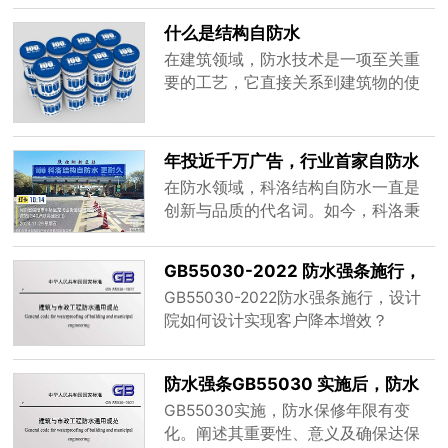
化、维护成本高等问题。因此，结构
型材料的研发，科洛抗裂防渗剂作为
自防水作为一种新型的防水理念，逐
什么是结构自防水
一种创新的建筑材料添加剂，逐渐在
渐受到业......
在建筑领域，防水技术是一项至关重
建筑防水领域崭露头角。然而，关于
要的工艺，它直接关系到建筑物的使
科洛抗裂防渗剂是否必须在防水混凝
用寿命、安全性和居住舒适度。随着
土的基础上添加，这一问题引发了广
科技的进步和建筑理念的不断革新，
泛的讨论。本文将从科洛抗裂防渗剂
防水技术也在不断发展，其中结构自
的工作......
年投近千万广告，行业首家自防水
防水作为一种新型、高效的防水方
品牌布局全国
在防水领域，科洛结构自防水一直是
式，逐渐受到业界的广泛关注和应
创新与品质的代名词。如今，科洛秉
用。那么，什么是结构自防水呢？本
持着卓越的追求，多维度展开推广，
文将从定义、原理、优势及应用等方
向着全国化布局迈出了更为坚实的一
面进行详细......
GB55030-2022 防水强条施行，
步。
设计院如何设计实现客户降本增
GB55030-2022防水强条施行，设计
效？
院如何设计实现客户降本增效？
防水强条GB55030 实施后，防水
保修年限知多少？
GB55030实施，防水保修年限有变
化。阐述其重要性、意义及确保达保