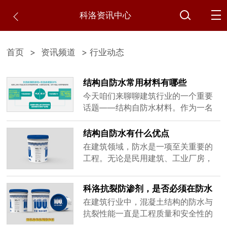
科洛资讯中心
首页
>
资讯频道
> 行业动态
结构自防水常用材料有哪些
今天咱们来聊聊建筑行业的一个重要
话题——结构自防水材料。作为一名
专注于建筑防水材料的厂家，我发现
很多朋友对"结构自防水"这个概念还比
结构自防水有什么优点
较陌生，甚至有人以为防水就是简单
在建筑领域，防水是一项至关重要的
地刷层涂料或者铺层卷材。其实不
工程。无论是民用建筑、工业厂房，
然，结构自防水是一种全新的防水理
还是水利设施、交通基础设施，防水
念，它让混凝土结构本身就能防水，
性能都直接关系到建筑物的使用寿命
科洛抗裂防渗剂，是否必须在防水
听起来很神奇吧?咱们一起来揭开它的
和安全性。传统的防水方法多采用附
混凝土的基础上添加？
神秘面纱。
在建筑行业中，混凝土结构的防水与
加防水材料层，如防水卷材、涂料
抗裂性能一直是工程质量和安全性的
等，但这些方法存在施工复杂、易老
重要考量因素。随着科技的进步和新