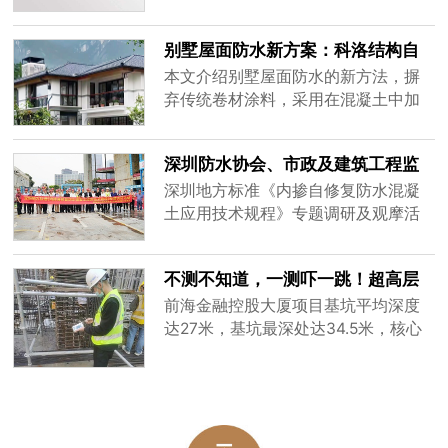
修年限要求的措施，带来新机遇挑
战。
别墅屋面防水新方案：科洛结构自
防水，耐久又省钱
本文介绍别墅屋面防水的新方法，摒
弃传统卷材涂料，采用在混凝土中加
入科洛抗裂剂并喷科洛DPS的结构防
水方式，材料无机不会老化，与混凝
深圳防水协会、市政及建筑工程监
土寿命一体，耐久且省钱。
督总站、专家30余人观摩科洛防水
深圳地方标准《内掺自修复防水混凝
案例
土应用技术规程》专题调研及观摩活
动成功举办啦！🎉本次活动由科洛结
构自防水技术（深圳）有限公司承
不测不知道，一测吓一跳！超高层
办。
金控大厦底板厚 2-8 米，科洛抗裂
前海金融控股大厦项目基坑平均深度
剂测温数据
达27米，基坑最深处达34.5米，核心
筒区域底板平均厚度2.5m，最大处达
到8.65米，具有浇筑体量大、深基
坑、底板厚度大、地下水位高等特
点，设计的C45P12对抗裂防渗要求极
高；前期搅拌站适配测试科洛无机纳